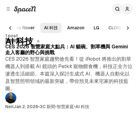
C
S
o
i
d
n
e
t
Saros Rover
AI 科技
Amazon
LG
CLOiD
家
5 min read
b
e
1 post
n
a
Posts
AI 科技
News
r
t
CES 2026 智慧家庭大點兵：AI 貓碗、割草機與 Gemini
走入客廳的野心與挑戰
CES 2026 智慧家庭趨勢搶先看！從 iRobot 將推出的割草
機器人到搭載 AI 鏡頭的 Petkit 寵物餵食機，科技正全方位
滲透生活細節。本篇深入探討生成式 AI、機器人自動化以
及智慧照明領域的最新突破，帶你預見未來宅家的科技藍
圖。
Neil
Jan 2, 2026
•
3C 新聞
•
智慧家庭
•
AI 科技