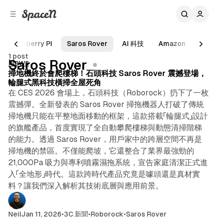
C
S
o
i
d
n
e
t
Rasberry Pi
Saros Rover
AI 科技
Amazon
LG
6 min read
b
e
1 post
n
a
Posts
Saros Rover
News
r
t
掃地機終於會爬樓梯！石頭科技 Saros Rover 震撼登場，
輪腿式黑科技橫掃全屋死角
在 CES 2026 會場上，石頭科技（Roborock）扔下了一枚
震撼彈。全新發表的 Saros Rover 掃拖機器人打破了傳統
掃地機只能在平整地面移動的框架，這款搭載「輪腿式」設計
的旗艦產品，首度實現了全自動攀爬樓梯與動態清掃階梯
的能力。透過 Saros Rover，用戶家中的跨層空間不再是
掃地機的禁區。不僅能爬坡，它還整合了業界最強勁的
21,000Pa 吸力與專利噴霧濕拖系統，宣告家庭清潔正式進
入「全地形」時代。這款跨時代產品究竟是噱頭還是真材實
料？讓我們深入解析其技術底層與應用前景。
Neil
Jan 11, 2026
•
3C 新聞
•
Roborock
•
Saros Rover