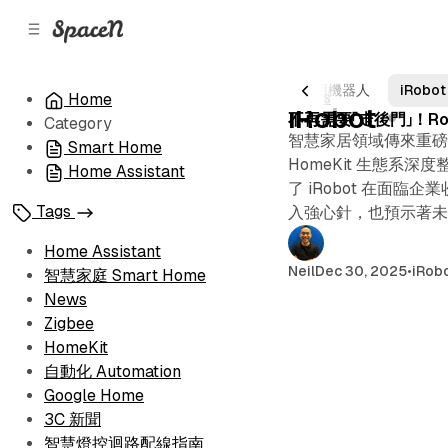
C
S
o
i
d
n
e
t
AI 科技
Amazon
LG
CLOiD
家用機器人
iRobot
Posts
News
Home
1 post
b
e
iRobot
不再需要「走後門」！Ro
Category
n
a
智慧家居領域傳來重磅消息
r
t
Smart Home
HomeKit 生態系
Home Assistant
了 iRobot 在面臨
Tags
入強心針，也預示著未來
Home Assistant
Neil
Dec 30, 2025
•
iRob
智慧家庭 Smart Home
News
Zigbee
HomeKit
自動化 Automation
Google Home
3C 新聞
智慧燈控迴路配線指南