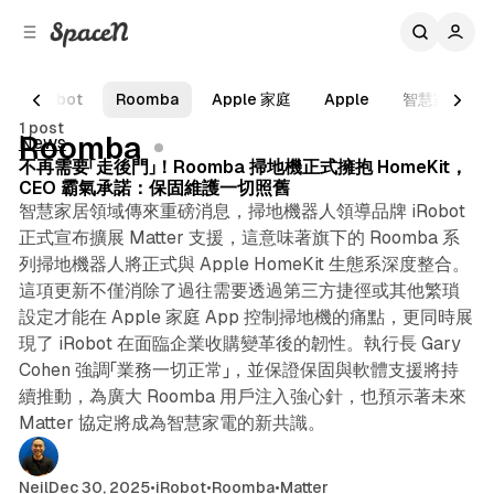
C
S
o
i
d
n
e
t
iRobot
Roomba
Apple 家庭
Apple
智慧家庭
5 min read
b
e
1 post
n
a
Posts
Roomba
News
r
t
不再需要「走後門」！Roomba 掃地機正式擁抱 HomeKit，
CEO 霸氣承諾：保固維護一切照舊
智慧家居領域傳來重磅消息，掃地機器人領導品牌 iRobot
正式宣布擴展 Matter 支援，這意味著旗下的 Roomba 系
列掃地機器人將正式與 Apple HomeKit 生態系深度整合。
這項更新不僅消除了過往需要透過第三方捷徑或其他繁瑣
設定才能在 Apple 家庭 App 控制掃地機的痛點，更同時展
現了 iRobot 在面臨企業收購變革後的韌性。執行長 Gary
Cohen 強調「業務一切正常」，並保證保固與軟體支援將持
續推動，為廣大 Roomba 用戶注入強心針，也預示著未來
Matter 協定將成為智慧家電的新共識。
Neil
Dec 30, 2025
•
iRobot
•
Roomba
•
Matter