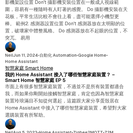
影機架設位置 Don't 攝影機安裝位置在一般成人視線範
圍，容易有一種隨時有人盯著的感覺。 Do 攝影機安裝在天
花板，平常生活比較不會往上看，盡可能選擇小機型更
棒。 範例2. 感測器設置位置 Don't 感測器放在太明顯的位
置，破壞家中體整風格。 Do 感測器放在不起眼的位置，不
突兀。 易用
Neil
Jun 11, 2024
•
自動化 Automation
•
Google Home
•
5 min read
Home Assistant
智慧家庭 Smart Home
我的 Home Assistant 接入了哪些智慧家庭裝置？ –
Smart Home 智慧家庭 EP 5
市面上有很多智慧家庭裝置，不過並不是所有裝置都適合
我，而如果你剛開始接觸智慧家庭，肯定也因為智慧家庭
裝置玲琅滿目不知從何選起，這篇跟大家分享蛋殼居在
Home Assistant 中接入了哪些智慧家庭裝置，希望對大家
選購裝置有所幫助。
12 min read
Neil
Aug 5, 2023
•
Home Assistant
•
Zigbee2MQTT
•
Z2M