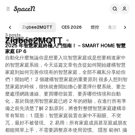
C
S
o
i
d
n
e
t
AI
Zigbee2MQTT
CES 2026
燈控
生活
Z2M
21 min read
b
e
3 posts
n
a
Posts
Zigbee2MQTT
智慧家庭 Smart Home
r
t
2025 年智慧家庭終極入門指南！ – SMART HOME 智慧
家庭 EP 6
自動化什麼無論你是想要入坑智慧家庭或是想要精進家中
的智慧家庭系統，今天這篇文章包含從如何開始建構智慧
家庭到如何完善你現有的智慧家庭，全部不藏私分享給你
們！開始吧！ 2 個建構智慧家庭的重要原則 很多人想到智
慧家庭的時候，很快就會開始擔心要選擇什麼系統、要怎
麼處理網路連線、要買哪些裝置、要弄哪些情境和自動
化，基於我使用智慧家庭已經 2 年的經驗，在進行所有準
備之前先清楚了解 2 點原則，將會對整體智慧家庭建構非
常有幫助： 1. 隱形：智慧家庭裝置在家中不顯眼、不突
兀，最好不被發現。 2. 易用：所有家庭成員甚至親戚朋友
都能簡單上手，不需要調整原本使用習慣。 隱形 範例1. 攝