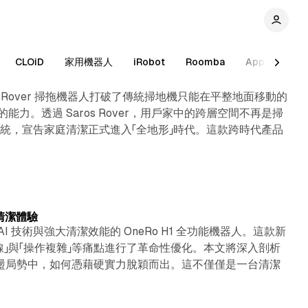
6 min read
CLOiD
家用機器人
iRobot
Roomba
Apple 家庭
ros Rover 掃拖機器人打破了傳統掃地機只能在平整地面移動的
。透過 Saros Rover，用戶家中的跨層空間不再是掃
拖系統，宣告家庭清潔正式進入「全地形」時代。這款跨時代產品
4 min read
慧清潔體驗
 AI 技術與強大清潔效能的 OneRo H1 全功能機器人。這款新
」與「操作複雜」等痛點進行了革命性優化。本文將深入剖析
戰等動盪局勢中，如何憑藉硬實力脫穎而出。這不僅僅是一台清潔