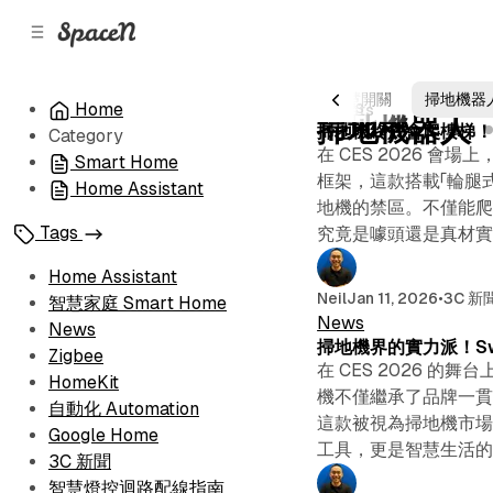
C
S
o
i
d
n
e
t
CES 2026
燈控
生活
Z2M
智慧開關
掃地機器
Posts
News
Home
2 posts
b
e
掃地機器人
掃地機終於會爬樓梯！石
Category
n
a
在 CES 2026 會
r
t
Smart Home
框架，這款搭載「輪腿式
Home Assistant
地機的禁區。不僅能爬
Tags
究竟是噱頭還是真材
Home Assistant
Neil
Jan 11, 2026
•
3C 新
智慧家庭 Smart Home
News
News
掃地機界的實力派！Swi
Zigbee
在 CES 2026 的
HomeKit
機不僅繼承了品牌一貫
自動化 Automation
這款被視為掃地機市場「
Google Home
工具，更是智慧生活
3C 新聞
智慧燈控迴路配線指南