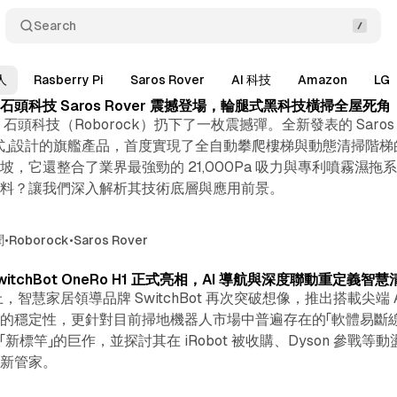
Search
人
Rasberry Pi
Saros Rover
AI 科技
Amazon
LG
頭科技 Saros Rover 震撼登場，輪腿式黑科技橫掃全屋死角
場上，石頭科技（Roborock）扔下了一枚震撼彈。全新發表的 Sa
」設計的旗艦產品，首度實現了全自動攀爬樓梯與動態清掃階梯的能力
坡，它還整合了業界最強勁的 21,000Pa 吸力與專利噴霧濕
實料？讓我們深入解析其技術底層與應用前景。
聞
•
Roborock
•
Saros Rover
tchBot OneRo H1 正式亮相，AI 導航與深度聯動重定義智
舞台上，智慧家居領導品牌 SwitchBot 再次突破想像，推出搭載尖端
的穩定性，更針對目前掃地機器人市場中普遍存在的「軟體易斷線
新標竿」的巨作，並探討其在 iRobot 被收購、Dyson 參
的新管家。