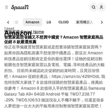
C
S
o
i
d
n
e
t
AI 科技
Amazon
LG
CLOiD
家用機器人
iRob
8 min read
b
e
1 post
n
a
Posts
Amazon
智慧家庭 Smart Home
r
t
智慧家庭想省錢又不想買中國貨？Amazon 智慧家庭商品
促銷 8 款嚴選推薦
你正在準備建置智慧家庭或是想要添購智慧家庭裝置嗎？
如果你因為隱私因素不想使用中國產品，那這次 Amazon
科技產品促銷活動肯定是你的最佳選擇！這物的促銷活動
範圍包含智慧家庭裝置以及電視、電腦...等科技產品的大幅
折扣。 目前尚未確認此次促銷的結束時間，且買且珍惜
吧！Amazon 促銷全產品：https://amzn.to/429HOdL 我
也特別幫大家挑了 8 款值得採購的智慧家庭產品，推薦給
你參考！ Amazon 8 款值得入手的智慧家庭產品 Samsung
Galaxy Tab A9+ 64GB Android 平板 TWD7,238.77
-29% TWD5,106.53 雖說現在人手機不離手，但還是很多
人夢想放一台大大的平板用來控制整個智慧家庭裝置吧！