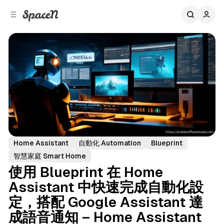
C
S
o
i
d
n
e
t
b
e
n
a
r
t
Home Assistant
自動化 Automation
Blueprint
智慧家庭 Smart Home
使用 Blueprint 在 Home
Assistant 中快速完成自動化設
定，搭配 Google Assistant 達
成語音通知 – Home Assistant