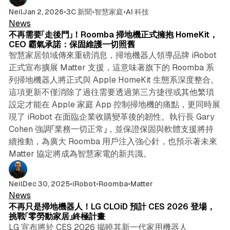
5 min read
Neil
Jan 2, 2026
•
3C 新聞
•
智慧家庭
•
AI 科技
News
不再需要「走後門」！Roomba 掃地機正式擁抱 HomeKit，
CEO 霸氣承諾：保固維護一切照舊
智慧家居領域傳來重磅消息，掃地機器人領導品牌 iRobot
正式宣布擴展 Matter 支援，這意味著旗下的 Roomba 系
列掃地機器人將正式與 Apple HomeKit 生態系深度整合。
這項更新不僅消除了過往需要透過第三方捷徑或其他繁瑣
設定才能在 Apple 家庭 App 控制掃地機的痛點，更同時展
現了 iRobot 在面臨企業收購變革後的韌性。執行長 Gary
Cohen 強調「業務一切正常」，並保證保固與軟體支援將持
續推動，為廣大 Roomba 用戶注入強心針，也預示著未來
Matter 協定將成為智慧家電的新共識。
4 min read
Neil
Dec 30, 2025
•
iRobot
•
Roomba
•
Matter
News
不再只是掃地機器人！LG CLOiD 預計 CES 2026 登場，
挑戰「零勞動家居」終極計畫
LG 宣布將於 CES 2026 揭曉其新一代家用機器人