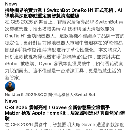
News
掃地機界的實力派！SwitchBot OneRo H1 正式亮相，AI
導航與深度聯動重定義智慧清潔體驗
在 CES 2026 的舞台上，智慧家居領導品牌 SwitchBot 再
次突破想像，推出搭載尖端 AI 技術與強大清潔效能的
OneRo H1 全功能機器人。這款新機不僅繼承了品牌一貫的
穩定性，更針對目前掃地機器人市場中普遍存在的「軟體易
斷線」與「操作複雜」等痛點進行了革命性優化。本文將深入
剖析這款被視為掃地機市場「新標竿」的巨作，並探討其在
iRobot 被收購、Dyson 參戰等動盪局勢中，如何憑藉硬實
力脫穎而出。這不僅僅是一台清潔工具，更是智慧生活的
新管家。
5 min read
Neil
Jan 5, 2026
•
3C 新聞
•
掃地機器人
•
SwitchBot
News
CES 2026 震撼亮相！Govee 全新智慧星空燈攜手
Matter 搶攻 Apple HomeKit，居家照明進化「真自然光」體
驗
在 CES 2026 展會中，智慧照明大廠 Govee 透過多款深度