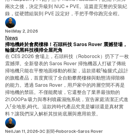
兩次之後，決定升級到 NUC + PVE。這篇是完整的安裝紀
錄，從硬體組裝到 PVE 設定好，手把手帶你跑完全程。
6 min read
Neil
May 2, 2026
News
掃地機終於會爬樓梯！石頭科技 Saros Rover 震撼登場，
輪腿式黑科技橫掃全屋死角
在 CES 2026 會場上，石頭科技（Roborock）扔下了一枚
震撼彈。全新發表的 Saros Rover 掃拖機器人打破了傳統
掃地機只能在平整地面移動的框架，這款搭載「輪腿式」設計
的旗艦產品，首度實現了全自動攀爬樓梯與動態清掃階梯
的能力。透過 Saros Rover，用戶家中的跨層空間不再是
掃地機的禁區。不僅能爬坡，它還整合了業界最強勁的
21,000Pa 吸力與專利噴霧濕拖系統，宣告家庭清潔正式進
入「全地形」時代。這款跨時代產品究竟是噱頭還是真材實
料？讓我們深入解析其技術底層與應用前景。
4 min read
Neil
Jan 11, 2026
•
3C 新聞
•
Roborock
•
Saros Rover