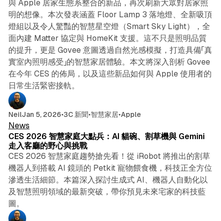
與 Apple 居家生態系整合的新品，再次刷新大眾對居家照
明的想像。本次發表涵蓋 Floor Lamp 3 落地燈、全新吸頂
燈組以及令人驚豔的智慧星空燈（Smart Sky Light），全
面內建 Matter 協定與 HomeKit 支援。這不只是照明品質
的提升，更是 Govee 意圖透過自然光感模擬，打造具備「真
實室內照明感受」的智慧家居體驗。本文將深入剖析 Govee
在今年 CES 的佈局，以及這些新品如何與 Apple 使用者的
日常生活緊密接軌。
5 min read
Neil
Jan 5, 2026
•
3C 新聞
•
智慧家居
•
Apple
News
CES 2026 智慧家庭大點兵：AI 貓碗、割草機與 Gemini
走入客廳的野心與挑戰
CES 2026 智慧家庭趨勢搶先看！從 iRobot 將推出的割草
機器人到搭載 AI 鏡頭的 Petkit 寵物餵食機，科技正全方位
滲透生活細節。本篇深入探討生成式 AI、機器人自動化以
及智慧照明領域的最新突破，帶你預見未來宅家的科技藍
圖。