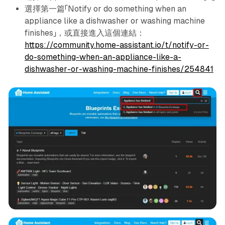
選擇第一篇「Notify or do something when an
appliance like a dishwasher or washing machine
finishes」，或直接進入這個連結：
https://community.home-assistant.io/t/notify-or-
do-something-when-an-appliance-like-a-
dishwasher-or-washing-machine-finishes/254841