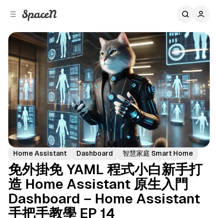
C
S
o
i
d
n
e
t
b
e
n
a
r
t
Home Assistant
Dashboard
智慧家庭 Smart Home
免外掛免 YAML 程式小白新手打
造 Home Assistant 原生入門
Dashboard – Home Assistant
手把手教學 EP 14