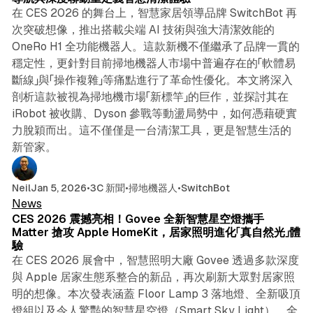
在 CES 2026 的舞台上，智慧家居領導品牌 SwitchBot 再
次突破想像，推出搭載尖端 AI 技術與強大清潔效能的
OneRo H1 全功能機器人。這款新機不僅繼承了品牌一貫的
穩定性，更針對目前掃地機器人市場中普遍存在的「軟體易
斷線」與「操作複雜」等痛點進行了革命性優化。本文將深入
剖析這款被視為掃地機市場「新標竿」的巨作，並探討其在
iRobot 被收購、Dyson 參戰等動盪局勢中，如何憑藉硬實
力脫穎而出。這不僅僅是一台清潔工具，更是智慧生活的
新管家。
5 min read
Neil
Jan 5, 2026
•
3C 新聞
•
掃地機器人
•
SwitchBot
News
CES 2026 震撼亮相！Govee 全新智慧星空燈攜手
Matter 搶攻 Apple HomeKit，居家照明進化「真自然光」體
驗
在 CES 2026 展會中，智慧照明大廠 Govee 透過多款深度
與 Apple 居家生態系整合的新品，再次刷新大眾對居家照
明的想像。本次發表涵蓋 Floor Lamp 3 落地燈、全新吸頂
燈組以及令人驚豔的智慧星空燈（Smart Sky Light），全