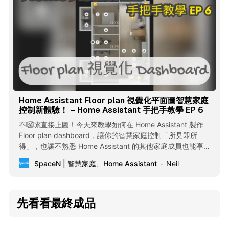
Home Assistant Floor plan 視覺化平面圖智慧家庭
控制新體驗！ – Home Assistant 手把手教學 EP 6
不囉嗦直接上圖！今天來教學如何在 Home Assistant 製作
Floor plan dashboard，讓你的智慧家庭控制「所見即所
得」，也讓不熟悉 Home Assistant 的其他家庭成員也能享受
智慧家庭的極致懶人生活。 概念說明 Floor plan 的概念其實很
SpaceN | 智慧家庭、Home Assistant
Neil
單純就是圖層的堆疊，底圖是關燈狀態，上面疊開燈狀態，接
著再把控制按鈕放在最上層。 今天會以右上客廳區塊來做製作
示範，也就是由以下三張圖疊出來的： 事前準備 1. 平面圖 你
會需要分別準備暗色版 (關燈狀態)、亮色版 (開燈狀態)，這裡
先看看最終成品
我使用酷家樂製作平面圖，大家可以找個自己用得順手工具製
作平面圖，總之最終取得暗色、亮色兩個版本即可，參考下