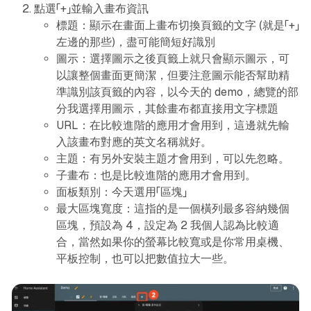
點選「+」並輸入畫布資訊
標題：顯示在畫面上畫布切換頁籤的文字 (就是「+」
左邊的那些)，盡可能簡短好識別
圖示：選擇圖示之後頁籤上就只會顯示圖示，可
以讓整個畫面更簡潔，但要注意圖示能否幫助精
準識別該頁籤的內容，以今天的 demo，總覽的部
分我選擇用圖示，其餘畫布都直接用文字標題
URL：在比較進階的應用才會用到，這邊就先輸
入該畫布對應的英文名稱就好。
主題：有另外安裝主題才會用到，可以先忽略。
子畫布：也是比較進階的應用才會用到。
面板類別：今天選用「區塊」
最大區塊寬度：這指的是一個橫列最多容納幾個
區塊，預設為 4，設定為 2 我個人認為比較適
合，當然如果你的螢幕比較寬或是你常用桌機、
平板控制，也可以把數值拉大一些。