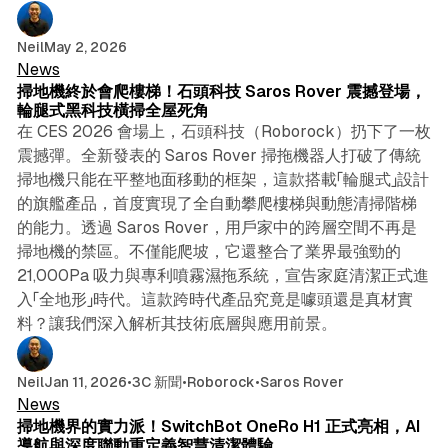
6 min read
Neil
May 2, 2026
News
掃地機終於會爬樓梯！石頭科技 Saros Rover 震撼登場，
輪腿式黑科技橫掃全屋死角
在 CES 2026 會場上，石頭科技（Roborock）扔下了一枚
震撼彈。全新發表的 Saros Rover 掃拖機器人打破了傳統
掃地機只能在平整地面移動的框架，這款搭載「輪腿式」設計
的旗艦產品，首度實現了全自動攀爬樓梯與動態清掃階梯
的能力。透過 Saros Rover，用戶家中的跨層空間不再是
掃地機的禁區。不僅能爬坡，它還整合了業界最強勁的
21,000Pa 吸力與專利噴霧濕拖系統，宣告家庭清潔正式進
入「全地形」時代。這款跨時代產品究竟是噱頭還是真材實
料？讓我們深入解析其技術底層與應用前景。
4 min read
Neil
Jan 11, 2026
•
3C 新聞
•
Roborock
•
Saros Rover
News
掃地機界的實力派！SwitchBot OneRo H1 正式亮相，AI
導航與深度聯動重定義智慧清潔體驗