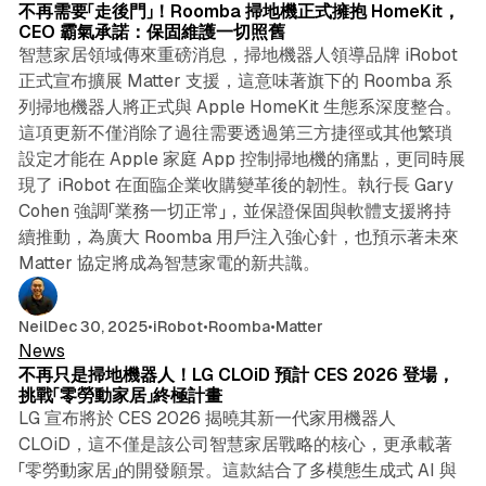
不再需要「走後門」！Roomba 掃地機正式擁抱 HomeKit，
CEO 霸氣承諾：保固維護一切照舊
智慧家居領域傳來重磅消息，掃地機器人領導品牌 iRobot
正式宣布擴展 Matter 支援，這意味著旗下的 Roomba 系
列掃地機器人將正式與 Apple HomeKit 生態系深度整合。
這項更新不僅消除了過往需要透過第三方捷徑或其他繁瑣
設定才能在 Apple 家庭 App 控制掃地機的痛點，更同時展
現了 iRobot 在面臨企業收購變革後的韌性。執行長 Gary
Cohen 強調「業務一切正常」，並保證保固與軟體支援將持
續推動，為廣大 Roomba 用戶注入強心針，也預示著未來
Matter 協定將成為智慧家電的新共識。
4 min read
Neil
Dec 30, 2025
•
iRobot
•
Roomba
•
Matter
News
不再只是掃地機器人！LG CLOiD 預計 CES 2026 登場，
挑戰「零勞動家居」終極計畫
LG 宣布將於 CES 2026 揭曉其新一代家用機器人
CLOiD，這不僅是該公司智慧家居戰略的核心，更承載著
「零勞動家居」的開發願景。這款結合了多模態生成式 AI 與