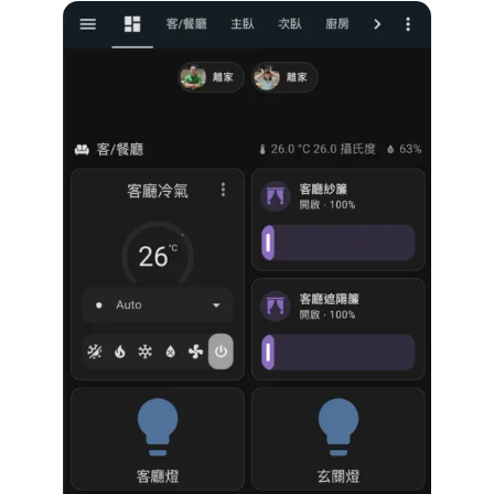
圖： 暗色版命名為 ”平面圖.png” 存起來 (一般來說不太建議用
中文命名，但為了教學好理解我這邊先用中文)。 2. 把亮色版
平面圖分區切圖 我使用 Figma 切圖，取得各個區域的開燈狀
態： 以客廳區域為例，將上面亮色版的客廳區塊命名為 ”客廳.