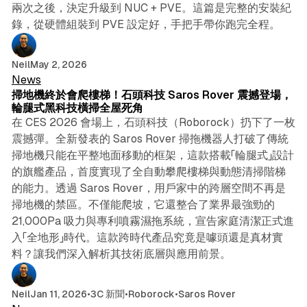
兩次之後，決定升級到 NUC + PVE。這篇是完整的安裝紀
錄，從硬體組裝到 PVE 設定好，手把手帶你跑完全程。
6 min read
Neil
May 2, 2026
News
掃地機終於會爬樓梯！石頭科技 Saros Rover 震撼登場，
輪腿式黑科技橫掃全屋死角
在 CES 2026 會場上，石頭科技（Roborock）扔下了一枚
震撼彈。全新發表的 Saros Rover 掃拖機器人打破了傳統
掃地機只能在平整地面移動的框架，這款搭載「輪腿式」設計
的旗艦產品，首度實現了全自動攀爬樓梯與動態清掃階梯
的能力。透過 Saros Rover，用戶家中的跨層空間不再是
掃地機的禁區。不僅能爬坡，它還整合了業界最強勁的
21,000Pa 吸力與專利噴霧濕拖系統，宣告家庭清潔正式進
入「全地形」時代。這款跨時代產品究竟是噱頭還是真材實
料？讓我們深入解析其技術底層與應用前景。
4 min read
Neil
Jan 11, 2026
•
3C 新聞
•
Roborock
•
Saros Rover