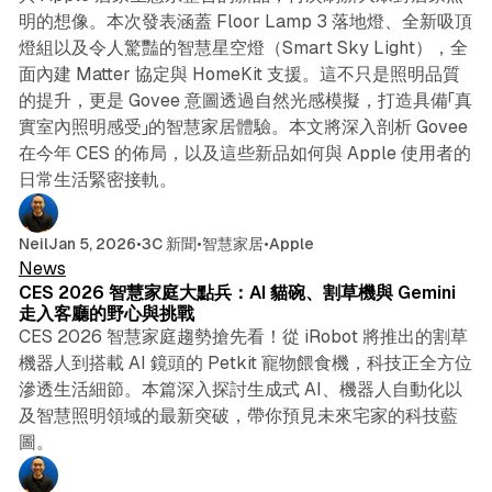
明的想像。本次發表涵蓋 Floor Lamp 3 落地燈、全新吸頂
燈組以及令人驚豔的智慧星空燈（Smart Sky Light），全
面內建 Matter 協定與 HomeKit 支援。這不只是照明品質
的提升，更是 Govee 意圖透過自然光感模擬，打造具備「真
實室內照明感受」的智慧家居體驗。本文將深入剖析 Govee
在今年 CES 的佈局，以及這些新品如何與 Apple 使用者的
日常生活緊密接軌。
5 min read
Neil
Jan 5, 2026
•
3C 新聞
•
智慧家居
•
Apple
News
CES 2026 智慧家庭大點兵：AI 貓碗、割草機與 Gemini
走入客廳的野心與挑戰
CES 2026 智慧家庭趨勢搶先看！從 iRobot 將推出的割草
機器人到搭載 AI 鏡頭的 Petkit 寵物餵食機，科技正全方位
滲透生活細節。本篇深入探討生成式 AI、機器人自動化以
及智慧照明領域的最新突破，帶你預見未來宅家的科技藍
圖。