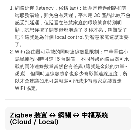
網路延遲 (latency，俗稱 lag)：因為是透過網路和雲
端服務溝通，難免會有延遲，平常用 3C 產品比較不會
感受到延遲，但延遲在智慧家庭的環境就會特別明
顯，試想你按了開關但燈泡過了 3 秒才亮，夠難受了
吧？這就是為什個 local control 對智慧家庭這麼重要
了。
WiFi 路由器可承載的同時連線數量限制：中華電信小
烏龜據悉同時可連 16 台裝置，不同等級的路由器可承
載的同時連線數量當然會有差異 (這就是金錢的力量~
💰💰)，但同時連線數越多也多少會影響連線速度，所
以才會建議如果可選就盡可能減少智慧家庭裝置走
WiFi 協定。
Zigbee 裝置 ↔️ 網關 ↔️ 中樞系統
(Cloud / Local)