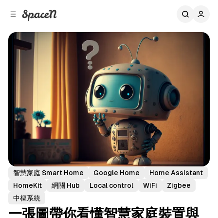
C
S
o
i
d
n
e
t
b
e
n
a
r
t
智慧家庭 Smart Home
Google Home
Home Assistant
HomeKit
網關 Hub
Local control
WiFi
Zigbee
中樞系統
一張圖帶你看懂智慧家庭裝置與