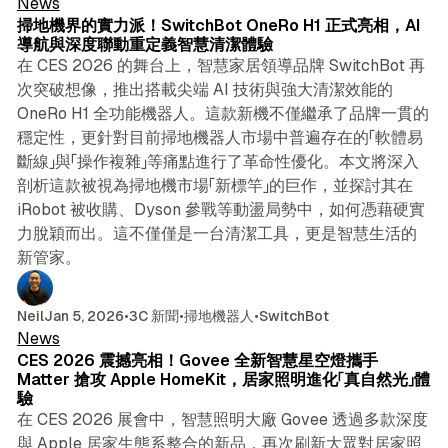
News
掃地機界的實力派！SwitchBot OneRo H1 正式亮相，AI
導航與深度聯動重定義智慧清潔體驗
在 CES 2026 的舞台上，智慧家居領導品牌 SwitchBot 再
次突破想像，推出搭載尖端 AI 技術與強大清潔效能的
OneRo H1 全功能機器人。這款新機不僅繼承了品牌一貫的
穩定性，更針對目前掃地機器人市場中普遍存在的「軟體易
斷線」與「操作複雜」等痛點進行了革命性優化。本文將深入
剖析這款被視為掃地機市場「新標竿」的巨作，並探討其在
iRobot 被收購、Dyson 參戰等動盪局勢中，如何憑藉硬實
力脫穎而出。這不僅僅是一台清潔工具，更是智慧生活的
新管家。
5 min read
Neil
Jan 5, 2026
•
3C 新聞
•
掃地機器人
•
SwitchBot
News
CES 2026 震撼亮相！Govee 全新智慧星空燈攜手
Matter 搶攻 Apple HomeKit，居家照明進化「真自然光」體
驗
在 CES 2026 展會中，智慧照明大廠 Govee 透過多款深度
與 Apple 居家生態系整合的新品，再次刷新大眾對居家照