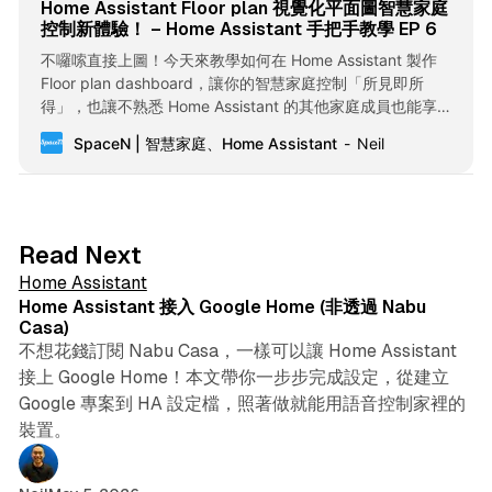
Home Assistant Floor plan 視覺化平面圖智慧家庭
控制新體驗！ – Home Assistant 手把手教學 EP 6
不囉嗦直接上圖！今天來教學如何在 Home Assistant 製作
Floor plan dashboard，讓你的智慧家庭控制「所見即所
得」，也讓不熟悉 Home Assistant 的其他家庭成員也能享受
智慧家庭的極致懶人生活。 概念說明 Floor plan 的概念其實很
SpaceN | 智慧家庭、Home Assistant
Neil
單純就是圖層的堆疊，底圖是關燈狀態，上面疊開燈狀態，接
著再把控制按鈕放在最上層。 今天會以右上客廳區塊來做製作
示範，也就是由以下三張圖疊出來的： 事前準備 1. 平面圖 你
會需要分別準備暗色版 (關燈狀態)、亮色版 (開燈狀態)，這裡
我使用酷家樂製作平面圖，大家可以找個自己用得順手工具製
5 min read
Read Next
作平面圖，總之最終取得暗色、亮色兩個版本即可，參考下
Home Assistant
圖： 暗色版命名為 ”平面圖.png” 存起來 (一般來說不太建議用
Home Assistant 接入 Google Home (非透過 Nabu
中文命名，但為了教學好理解我這邊先用中文)。 2. 把亮色版
Casa)
平面圖分區切圖 我使用 Figma 切圖，取得各個區域的開燈狀
不想花錢訂閱 Nabu Casa，一樣可以讓 Home Assistant
態： 以客廳區域為例，將上面亮色版的客廳區塊命名為 ”客廳.
接上 Google Home！本文帶你一步步完成設定，從建立
Google 專案到 HA 設定檔，照著做就能用語音控制家裡的
裝置。
3 min read