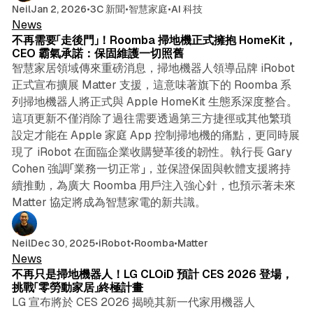
5 min read
Neil
Jan 2, 2026
•
3C 新聞
•
智慧家庭
•
AI 科技
News
不再需要「走後門」！Roomba 掃地機正式擁抱 HomeKit，
CEO 霸氣承諾：保固維護一切照舊
智慧家居領域傳來重磅消息，掃地機器人領導品牌 iRobot
正式宣布擴展 Matter 支援，這意味著旗下的 Roomba 系
列掃地機器人將正式與 Apple HomeKit 生態系深度整合。
這項更新不僅消除了過往需要透過第三方捷徑或其他繁瑣
設定才能在 Apple 家庭 App 控制掃地機的痛點，更同時展
現了 iRobot 在面臨企業收購變革後的韌性。執行長 Gary
Cohen 強調「業務一切正常」，並保證保固與軟體支援將持
續推動，為廣大 Roomba 用戶注入強心針，也預示著未來
Matter 協定將成為智慧家電的新共識。
4 min read
Neil
Dec 30, 2025
•
iRobot
•
Roomba
•
Matter
News
不再只是掃地機器人！LG CLOiD 預計 CES 2026 登場，
挑戰「零勞動家居」終極計畫
LG 宣布將於 CES 2026 揭曉其新一代家用機器人