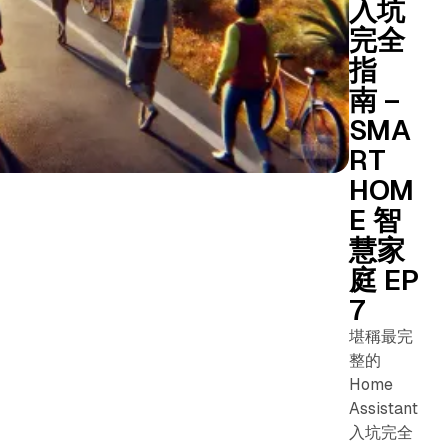
入坑
完全
指
南 –
SMA
RT
HOM
E 智
慧家
庭 EP
7
堪稱最完
整的
Home
Assistant
入坑完全