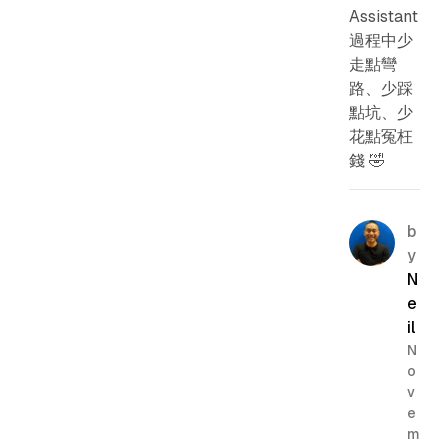
Assistant
過程中少
走點彎
路、少踩
點坑、少
花點冤枉
錢 🤣
b
y
N
e
il
N
o
v
e
m