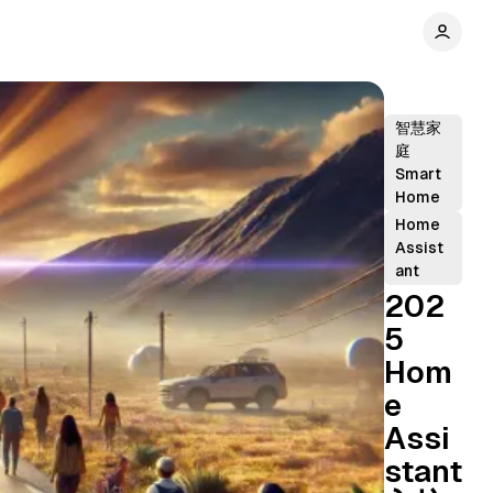
智慧家
庭
Smart
Home
Home
Assist
ant
202
5
Hom
e
Assi
stant