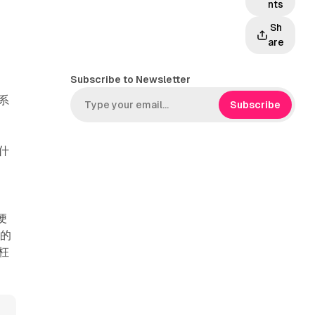
nts
Sh
are
Subscribe to Newsletter
系
Subscribe
什
便
題的
枉