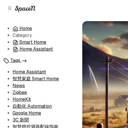
C
S
o
i
d
n
e
t
Home
b
e
Category
n
a
r
t
Smart Home
Home Assistant
Tags
Home Assistant
智慧家庭 Smart Home
News
Zigbee
HomeKit
自動化 Automation
Google Home
3C 新聞
智慧燈控迴路配線指南